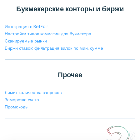
Букмекерские конторы и биржи
Интеграция с BetFair
Настройки типов комиссии для букмекера
Сканируемые рынки
Биржи ставок: фильтрация вилок по мин. сумме
Прочее
Лимит количества запросов
Заморозка счета
Промокоды