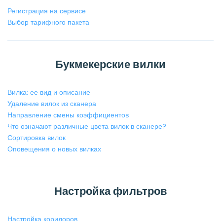
Регистрация на сервисе
Выбор тарифного пакета
Букмекерские вилки
Вилка: ее вид и описание
Удаление вилок из сканера
Направление смены коэффициентов
Что означают различные цвета вилок в сканере?
Сортировка вилок
Оповещения о новых вилках
Настройка фильтров
Настройка коридоров