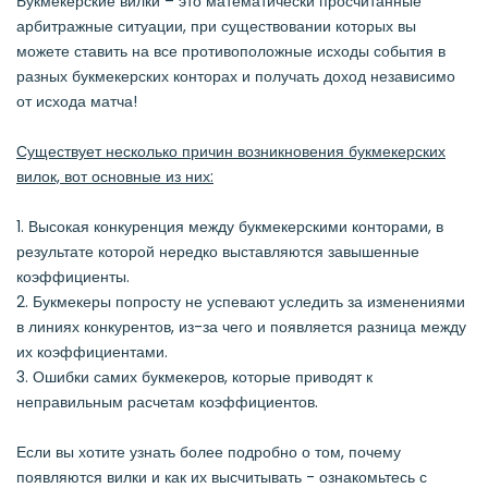
Букмекерские вилки – это математически просчитанные
арбитражные ситуации, при существовании которых вы
можете ставить на все противоположные исходы события в
разных букмекерских конторах и получать доход независимо
от исхода матча!
Существует несколько причин возникновения букмекерских
вилок, вот основные из них:
1. Высокая конкуренция между букмекерскими конторами, в
результате которой нередко выставляются завышенные
коэффициенты.
2. Букмекеры попросту не успевают уследить за изменениями
в линиях конкурентов, из-за чего и появляется разница между
их коэффициентами.
3. Ошибки самих букмекеров, которые приводят к
неправильным расчетам коэффициентов.
Если вы хотите узнать более подробно о том, почему
появляются вилки и как их высчитывать - ознакомьтесь с