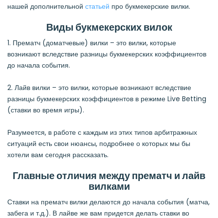
нашей дополнительной
статьей
про букмекерские вилки.
Виды букмекерских вилок
1. Прематч (доматчевые) вилки – это вилки, которые
возникают вследствие разницы букмекерских коэффициентов
до начала события.
2. Лайв вилки – это вилки, которые возникают вследствие
разницы букмекерских коэффициентов в режиме Live Betting
(ставки во время игры).
Разумеется, в работе с каждым из этих типов арбитражных
ситуаций есть свои нюансы, подробнее о которых мы бы
хотели вам сегодня рассказать.
Главные отличия между прематч и лайв
вилками
Ставки на прематч вилки делаются до начала события (матча,
забега и т.д.). В лайве же вам придется делать ставки во