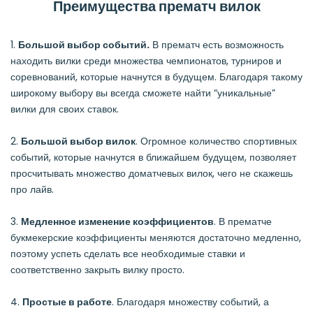
Преимущества прематч вилок
1.
Большой выбор событий.
В прематч есть возможность
находить вилки среди множества чемпионатов, турниров и
соревнований, которые начнутся в будущем. Благодаря такому
широкому выбору вы всегда сможете найти “уникальные”
вилки для своих ставок.
2.
Большой выбор вилок
. Огромное количество спортивных
событий, которые начнутся в ближайшем будущем, позволяет
просчитывать множество доматчевых вилок, чего не скажешь
про лайв.
3.
Медленное изменение коэффициентов
. В прематче
букмекерские коэффициенты меняются достаточно медленно,
поэтому успеть сделать все необходимые ставки и
соответственно закрыть вилку просто.
4.
Простые в работе
. Благодаря множеству событий, а