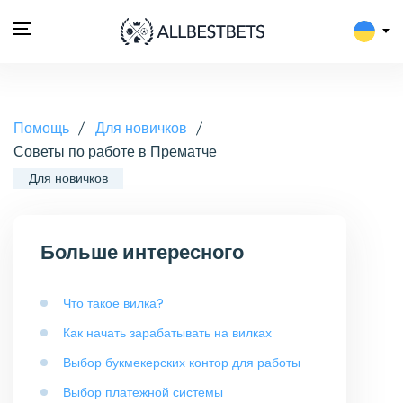
Помощь
Для новичков
Советы по работе в Прематче
Для новичков
Больше интересного
Что такое вилка?
Как начать зарабатывать на вилках
Выбор букмекерских контор для работы
Выбор платежной системы