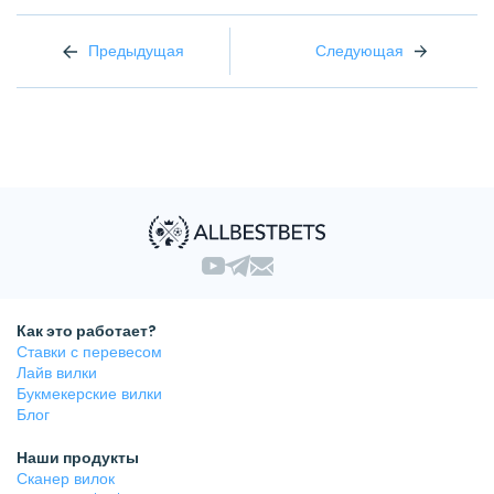
Предыдущая
Следующая
Как это работает?
Ставки с перевесом
Лайв вилки
Букмекерские вилки
Блог
Наши продукты
Сканер вилок