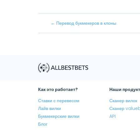
← Перевод букмекеров в клоны
Как это работает?
Наши продук
Ставки с перевесом
Сканер вилок
Лайв вилки
Сканер value
Букмекерские вилки
API
Блог