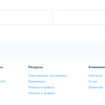
ты
Ресурсы
Компания
Партнерская программа
Контакты
bets
Букмекеры
О нас
Новости сервиса
Вакансии
Оплата и возврат