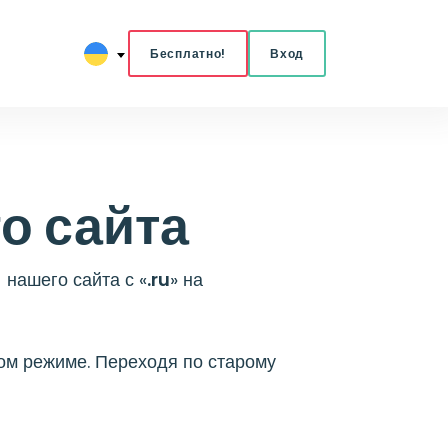
Бесплатно!
Вход
о сайта
нашего сайта с «
.ru
» на
ом режиме. Переходя по старому