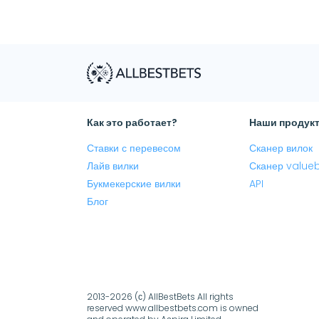
Как это работает?
Наши продук
Ставки с перевесом
Сканер вилок
Лайв вилки
Сканер value
Букмекерские вилки
API
Блог
2013-2026 (с) AllBestBets All rights
reserved
www.allbestbets.com is owned