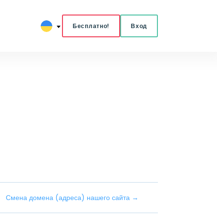
Бесплатно!
Вход
Смена домена (адреса) нашего сайта →