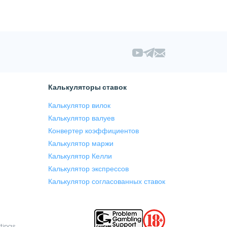
Калькуляторы ставок
Калькулятор вилок
Калькулятор валуев
Конвертер коэффициентов
Калькулятор маржи
Калькулятор Келли
Калькулятор экспрессов
Калькулятор согласованных ставок
ttings