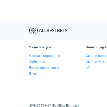
Як це працює?
Наші продук
Ставки з перевагою
Сканер вилок
Лайв вилки
Сканер valu
Букмекерські вилки
API
Блог
2013-2026 (с) AllBestBets Всі права