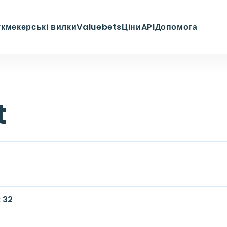
кмекерські вилки
Valuebets
Ціни
API
Допомога
t
 32