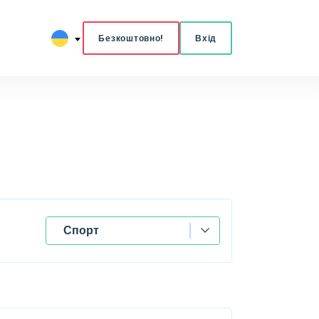
Безкоштовно!
Вхід
Спорт
Час
Спорт