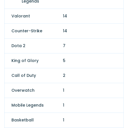
Legends
Valorant
14
Counter-Strike
14
Dota 2
7
King of Glory
5
Call of Duty
2
Overwatch
1
Mobile Legends
1
Basketball
1