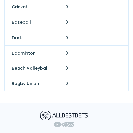
Cricket
0
Baseball
0
Darts
0
Badminton
0
Beach Volleyball
0
Rugby Union
0