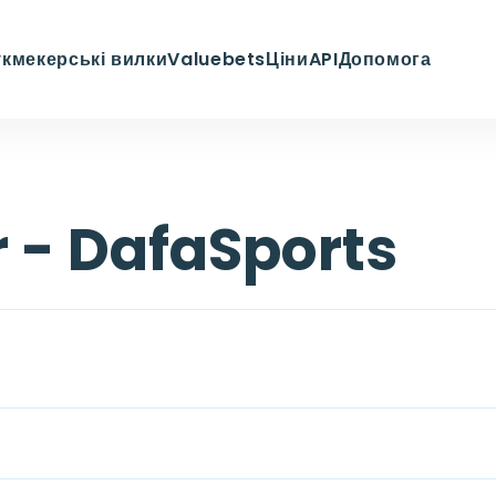
кмекерські вилки
Valuebets
Ціни
API
Допомога
 - DafaSports