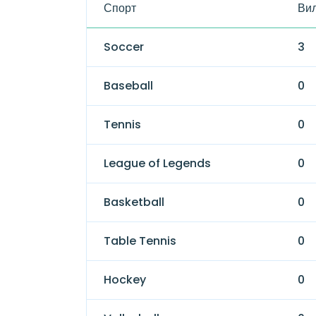
Спорт
Вил
Soccer
3
Baseball
0
Tennis
0
League of Legends
0
Basketball
0
Table Tennis
0
Hockey
0