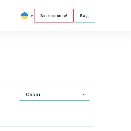
Безкоштовно!
Вхід
Спорт
Час
Спорт