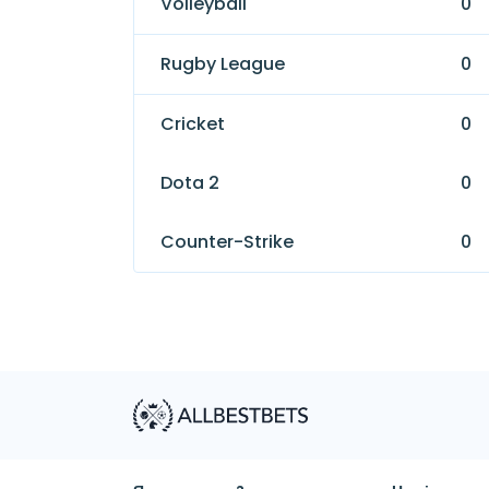
Volleyball
0
Rugby League
0
Cricket
0
Dota 2
0
Counter-Strike
0