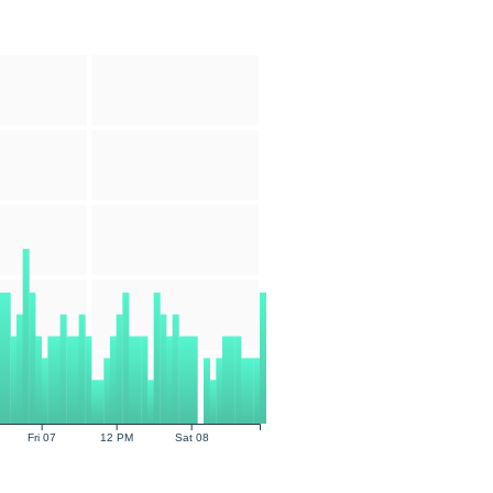
Fri 07
12 PM
Sat 08