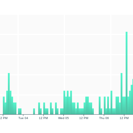
12 PM
Tue 04
12 PM
Wed 05
12 PM
Thu 06
12 PM