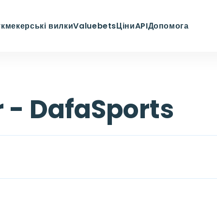
кмекерські вилки
Valuebets
Ціни
API
Допомога
 - DafaSports