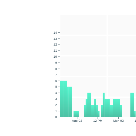
14
13
12
11
10
9
8
7
6
5
4
3
2
1
0
Aug 02
12 PM
Mon 03