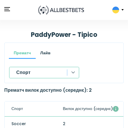
PaddyPower - Tipico
Прематч
Лайв
Спорт
Час
Прематч вилок доступно (середнє): 2
Спорт
Спорт
Вилок доступно (середнє)
Soccer
2