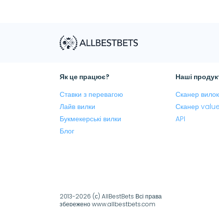
Як це працює?
Наші продук
Ставки з перевагою
Сканер вилок
Лайв вилки
Сканер valu
Букмекерські вилки
API
Блог
2013-2026 (с) AllBestBets Всі права
збережено
www.allbestbets.com
створено і управляється Aspira Limited