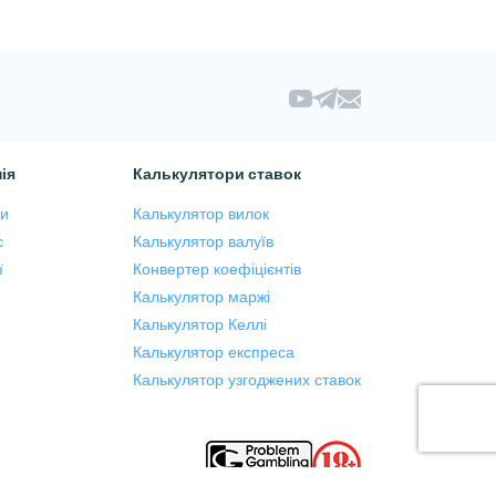
ія
Калькулятори ставок
ти
Калькулятор вилок
с
Калькулятор валуїв
ї
Конвертер коефіцієнтів
Калькулятор маржі
Калькулятор Келлі
Калькулятор експреса
Калькулятор узгоджених ставок