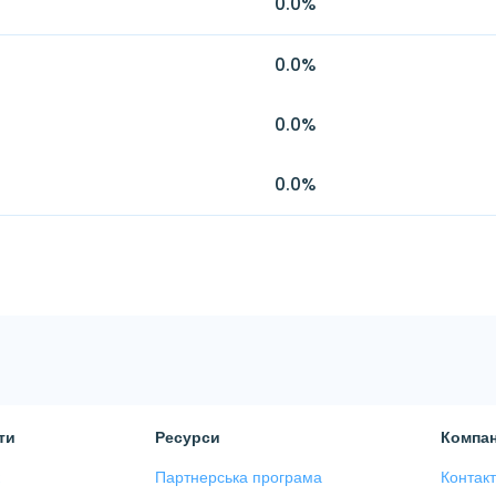
0.0
%
0.0
%
0.0
%
0.0
%
ти
Ресурси
Компан
Партнерська програма
Контак