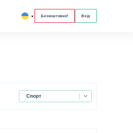
Безкоштовно!
Вхід
Спорт
Час
Спорт