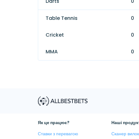
Darts
0
Table Tennis
0
Cricket
0
MMA
0
Як це працює?
Наші продук
Ставки з перевагою
Сканер вилок