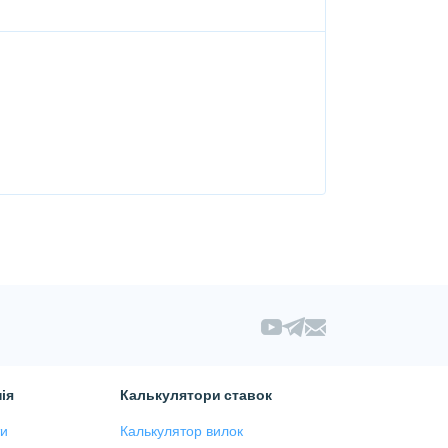
ія
Калькулятори ставок
ти
Калькулятор вилок