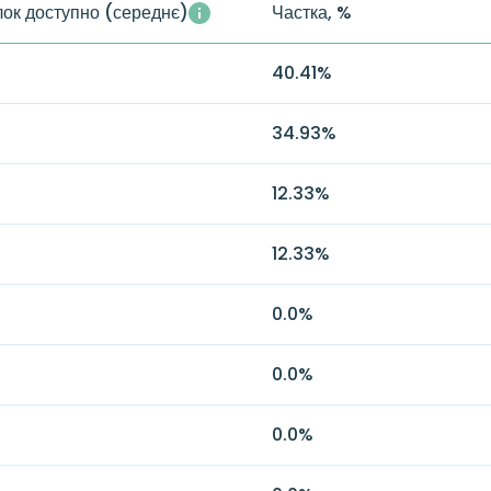
ок доступно (середнє)
Частка, %
40.41
%
34.93
%
12.33
%
12.33
%
0.0
%
0.0
%
0.0
%