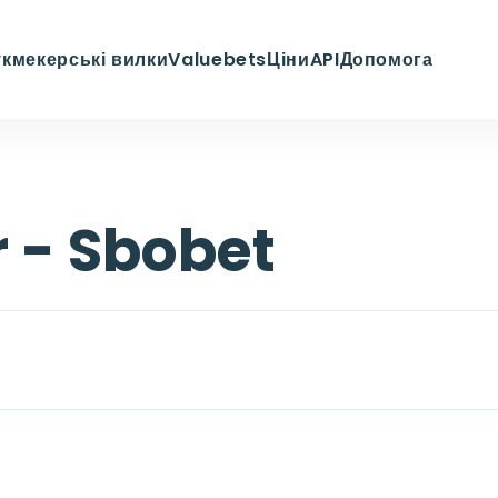
кмекерські вилки
Valuebets
Ціни
API
Допомога
 - Sbobet