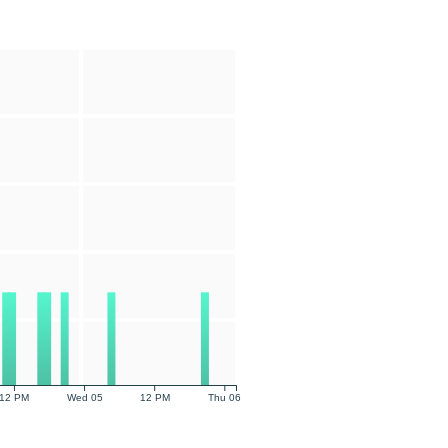
12 PM
Wed 05
12 PM
Thu 06