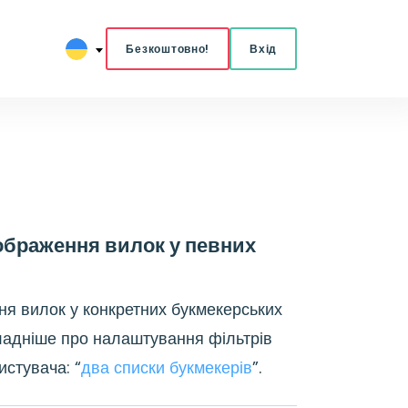
Безкоштовно!
Вхід
ображення вилок у певних
ня вилок у конкретних букмекерських
кладніше про налаштування фільтрів
истувача: “
два списки букмекерів
”.