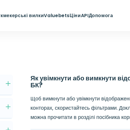
кмекерські вилки
Valuebets
Ціни
API
Допомога
Як увімкнути або вимкнути від
БК?
Щоб вимкнути або увімкнути відображен
конторах, скористайтесь фільтрами. До
можна прочитати в розділі посібника кор