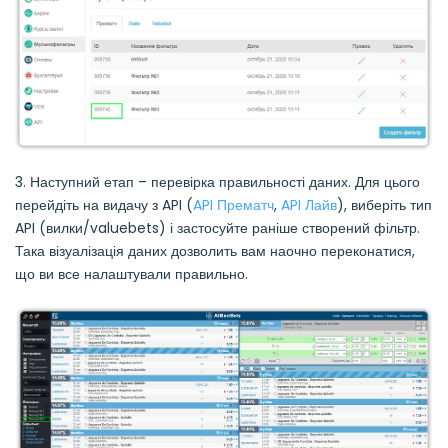
3. Наступний етап – перевірка правильності даних. Для цього
перейдіть на видачу з API (
API Прематч
,
API Лайв
), виберіть тип
API (вилки/valuebets) і застосуйте раніше створений фільтр.
Така візуалізація даних дозволить вам наочно переконатися,
що ви все налаштували правильно.