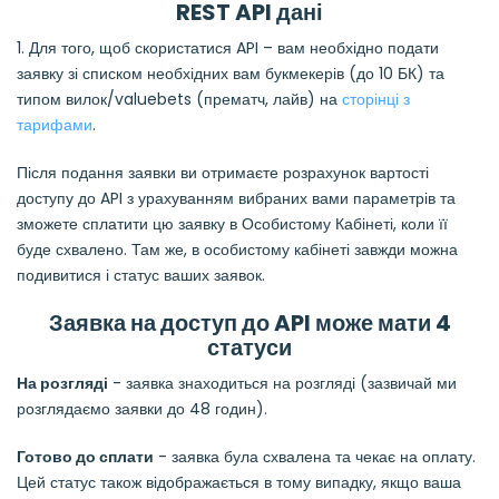
REST API дані
1. Для того, щоб скористатися API – вам необхідно подати
заявку зі списком необхідних вам букмекерів (до 10 БК) та
типом вилок/valuebets (прематч, лайв) на
сторінці з
тарифами
.
Після подання заявки ви отримаєте розрахунок вартості
доступу до API з урахуванням вибраних вами параметрів та
зможете сплатити цю заявку в Особистому Кабінеті, коли її
буде схвалено. Там же, в особистому кабінеті завжди можна
подивитися і статус ваших заявок.
Заявка на доступ до API може мати 4
статуси
На розгляді
- заявка знаходиться на розгляді (зазвичай ми
розглядаємо заявки до 48 годин).
Готово до сплати
- заявка була схвалена та чекає на оплату.
Цей статус також відображається в тому випадку, якщо ваша