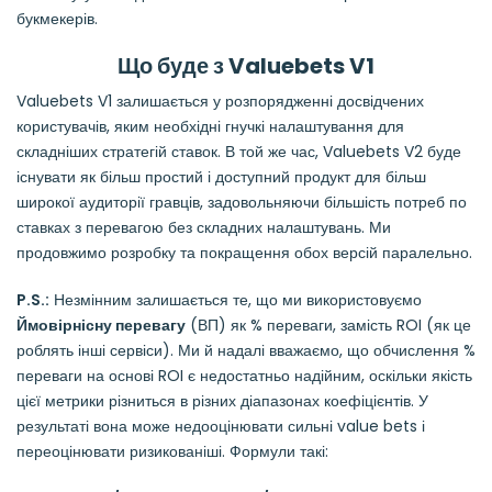
букмекерів.
Що буде з Valuebets V1
Valuebets V1 залишається у розпорядженні досвідчених
користувачів, яким необхідні гнучкі налаштування для
складніших стратегій ставок. В той же час, Valuebets V2 буде
існувати як більш простий і доступний продукт для більш
широкої аудиторії гравців, задовольняючи більшість потреб по
ставках з перевагою без складних налаштувань. Ми
продовжимо розробку та покращення обох версій паралельно.
P.S.:
Незмінним залишається те, що ми використовуємо
Ймовірнісну перевагу
(ВП) як % переваги, замість ROI (як це
роблять інші сервіси). Ми й надалі вважаємо, що обчислення %
переваги на основі ROI є недостатньо надійним, оскільки якість
цієї метрики різниться в різних діапазонах коефіцієнтів. У
результаті вона може недооцінювати сильні value bets і
переоцінювати ризикованіші. Формули такі: