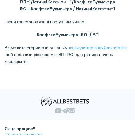
ВП=1/ІстинніКоеф-ти - 1/Коеф-тиБукмекера
ROI=Коеф-тиБукмекера / ИстинніКоеф-ти-1
і вони взаємопов'язані наступним чином:
Коеф-тиБукмекера=ROI / ВП
Ви можете скористатися нашим
калькулятор валуйних ставок
,
щоб побачити різницю між ВП і ROI для різних значень
коефіцієнтів.
Як це працює?
Ставки з перевагою