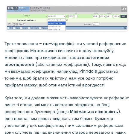
Третє оновлення –
no-vig
коефіцієнти у якості референсних
коефіцієнтів. Математично визначити ставку як валуйну
можливо лише при використанні так званих
істинних
вірогідностей
(або істинних коефіцієнтів). Тому, навіть якщо
ми вважаємо коефіцієнти, наприклад, Pinnacle достатньо
точними, щоб брати їх як істину, нам усе одно потрібно
прибрати маржу, щоб отримати істинні вірогідності.
Крім того, ми додали можливість використовувати як референс
лише ті ставки, які мають достатню ліквідність на боці
референсного букмекера (опція
Мінімальна ліквідність
).
Ідея проста: чим вища ліквідність, тим більше букмекер
упевнений у цих коефіцієнтах, і тим сильнішим референсом
вони слугують під час визначення ставок з перевагою в інших