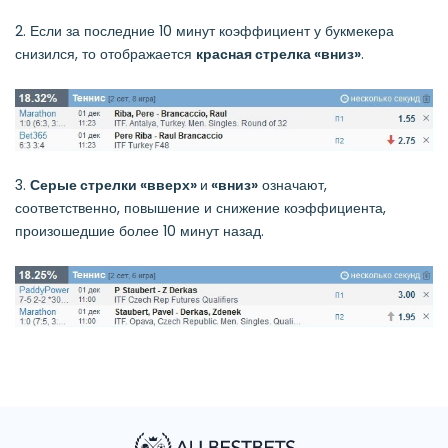
2. Если за последние 10 минут коэффициент у букмекера
снизился, то отображается
красная стрелка «вниз»
.
3.
Серые стрелки «вверх»
и
«вниз»
означают,
соответственно, повышение и снижение коэффициента,
произошедшие более 10 минут назад.