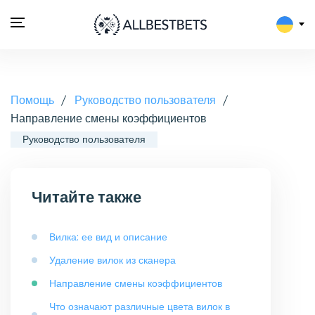
Помощь
Руководство пользователя
Направление смены коэффициентов
Руководство пользователя
Читайте также
Вилка: ее вид и описание
Удаление вилок из сканера
Направление смены коэффициентов
Что означают различные цвета вилок в