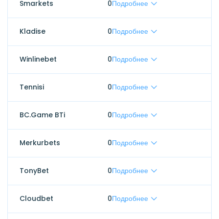
Smarkets
0
Подробнее
Kladise
0
Подробнее
Winlinebet
0
Подробнее
Tennisi
0
Подробнее
BC.Game BTi
0
Подробнее
Merkurbets
0
Подробнее
TonyBet
0
Подробнее
Cloudbet
0
Подробнее