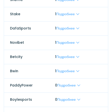
Stake
1
Подробнее
DafaSports
1
Подробнее
Novibet
1
Подробнее
Betcity
1
Подробнее
Bwin
1
Подробнее
PaddyPower
0
Подробнее
Boylesports
0
Подробнее