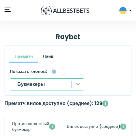
Raybet
Прематч
Лайв
Показать клонов:
Букмекеры
Букмекеры
Прематч вилок доступно (среднее): 129
Время
Противоположный
Вилок доступно (среднее)
букмекер
Спорт