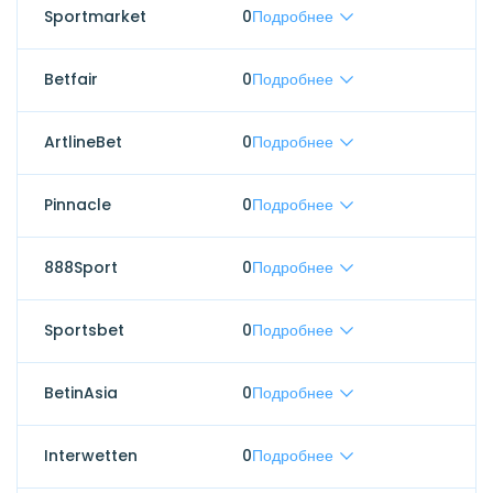
Sportmarket
0
Подробнее
Betfair
0
Подробнее
ArtlineBet
0
Подробнее
Pinnacle
0
Подробнее
888Sport
0
Подробнее
Sportsbet
0
Подробнее
BetinAsia
0
Подробнее
Interwetten
0
Подробнее