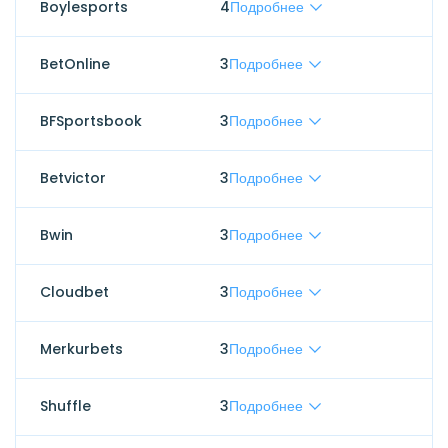
Boylesports
4
Подробнее
BetOnline
3
Подробнее
BFSportsbook
3
Подробнее
Betvictor
3
Подробнее
Bwin
3
Подробнее
Cloudbet
3
Подробнее
Merkurbets
3
Подробнее
Shuffle
3
Подробнее