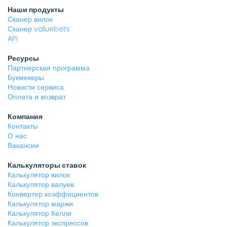
Наши продукты
Сканер вилок
Сканер valuebets
API
Ресурсы
Партнерская программа
Букмекеры
Новости сервиса
Оплата и возврат
Компания
Контакты
О нас
Вакансии
Калькуляторы ставок
Калькулятор вилок
Калькулятор валуев
Конвертер коэффициентов
Калькулятор маржи
Калькулятор Келли
Калькулятор экспрессов