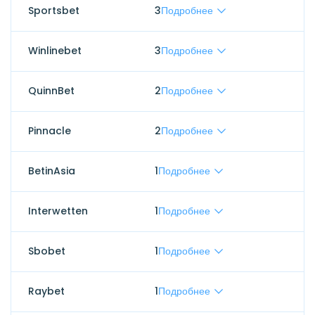
Sportsbet
3
Подробнее
Winlinebet
3
Подробнее
QuinnBet
2
Подробнее
Pinnacle
2
Подробнее
BetinAsia
1
Подробнее
Interwetten
1
Подробнее
Sbobet
1
Подробнее
Raybet
1
Подробнее