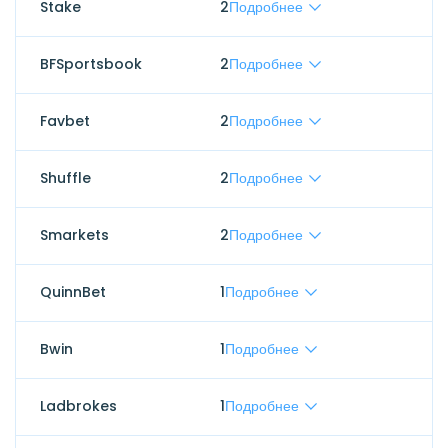
Stake
2
Подробнее
BFSportsbook
2
Подробнее
Favbet
2
Подробнее
Shuffle
2
Подробнее
Smarkets
2
Подробнее
QuinnBet
1
Подробнее
Bwin
1
Подробнее
Ladbrokes
1
Подробнее