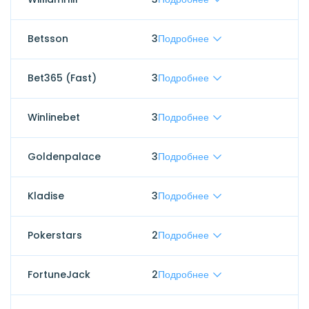
Betsson
3
Подробнее
Bet365 (Fast)
3
Подробнее
Winlinebet
3
Подробнее
Goldenpalace
3
Подробнее
Kladise
3
Подробнее
Pokerstars
2
Подробнее
FortuneJack
2
Подробнее