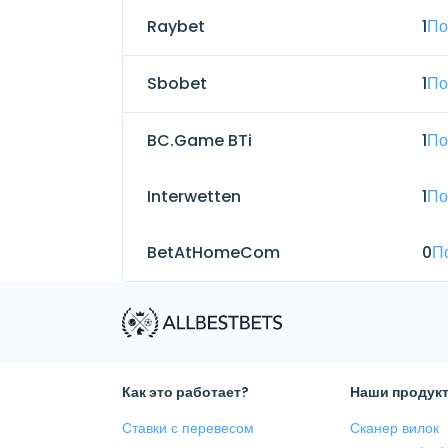
Raybet
1
По
Sbobet
1
По
BC.Game BTi
1
По
Interwetten
1
По
BetAtHomeCom
0
П
Как это работает?
Наши продук
Ставки с перевесом
Сканер вилок