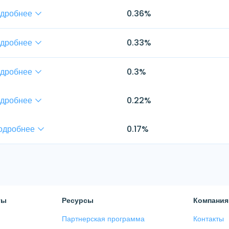
дробнее
0.36
%
дробнее
0.33
%
дробнее
0.3
%
дробнее
0.22
%
одробнее
0.17
%
ты
Ресурсы
Компания
Партнерская программа
Контакты