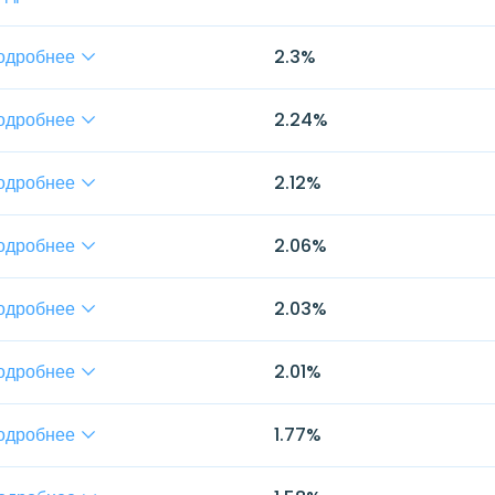
одробнее
2.3
%
одробнее
2.24
%
одробнее
2.12
%
одробнее
2.06
%
одробнее
2.03
%
одробнее
2.01
%
одробнее
1.77
%