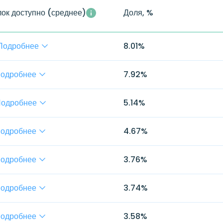
ок доступно (среднее)
Доля, %
Подробнее
8.01
%
одробнее
7.92
%
одробнее
5.14
%
одробнее
4.67
%
одробнее
3.76
%
одробнее
3.74
%
одробнее
3.58
%