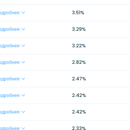
одробнее
3.51
%
одробнее
3.29
%
одробнее
3.22
%
одробнее
2.82
%
одробнее
2.47
%
одробнее
2.42
%
одробнее
2.42
%
одробнее
2.33
%