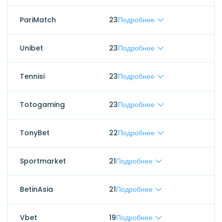
PariMatch
23
Подробнее
Unibet
23
Подробнее
Tennisi
23
Подробнее
Totogaming
23
Подробнее
TonyBet
22
Подробнее
Sportmarket
21
Подробнее
BetinAsia
21
Подробнее
Vbet
19
Подробнее