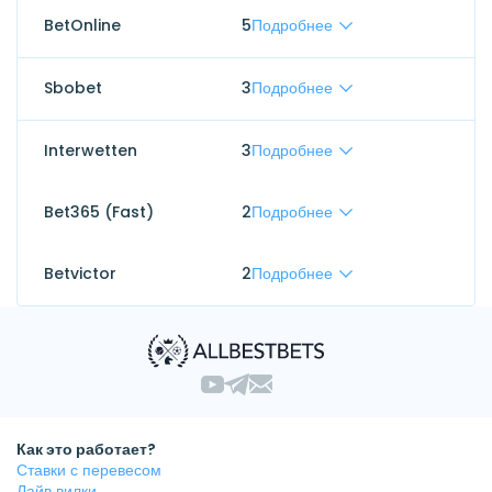
BetOnline
5
Подробнее
Sbobet
3
Подробнее
Interwetten
3
Подробнее
Bet365 (Fast)
2
Подробнее
Betvictor
2
Подробнее
Как это работает?
Ставки с перевесом
Лайв вилки