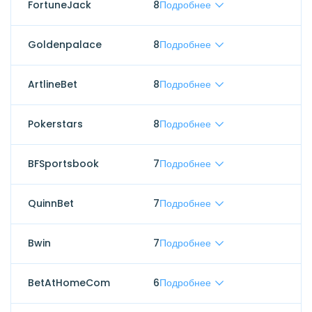
FortuneJack
8
Подробнее
Goldenpalace
8
Подробнее
ArtlineBet
8
Подробнее
Pokerstars
8
Подробнее
BFSportsbook
7
Подробнее
QuinnBet
7
Подробнее
Bwin
7
Подробнее
BetAtHomeCom
6
Подробнее