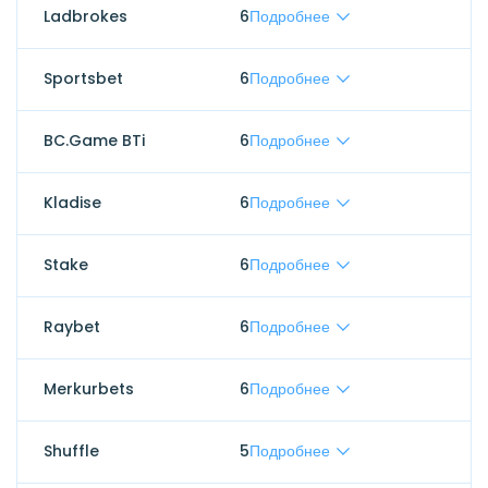
Ladbrokes
6
Подробнее
Sportsbet
6
Подробнее
BC.Game BTi
6
Подробнее
Kladise
6
Подробнее
Stake
6
Подробнее
Raybet
6
Подробнее
Merkurbets
6
Подробнее
Shuffle
5
Подробнее