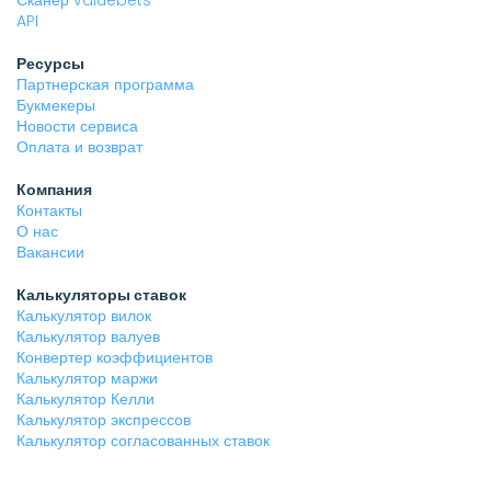
API
Ресурсы
Партнерская программа
Букмекеры
Новости сервиса
Оплата и возврат
Компания
Контакты
О нас
Вакансии
Калькуляторы ставок
Калькулятор вилок
Калькулятор валуев
Конвертер коэффициентов
Калькулятор маржи
Калькулятор Келли
Калькулятор экспрессов
Калькулятор согласованных ставок