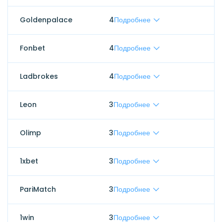
Goldenpalace
4
Подробнее
Fonbet
4
Подробнее
Ladbrokes
4
Подробнее
Leon
3
Подробнее
Olimp
3
Подробнее
1xbet
3
Подробнее
PariMatch
3
Подробнее
1win
3
Подробнее