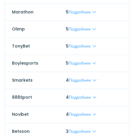
Marathon
5
Подробнее
Olimp
5
Подробнее
TonyBet
5
Подробнее
Boylesports
5
Подробнее
Smarkets
4
Подробнее
888Sport
4
Подробнее
Novibet
4
Подробнее
Betsson
3
Подробнее