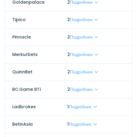
Goldenpalace
2
Подробнее
Tipico
2
Подробнее
Pinnacle
2
Подробнее
Merkurbets
2
Подробнее
QuinnBet
2
Подробнее
BC.Game BTi
2
Подробнее
Ladbrokes
1
Подробнее
BetinAsia
1
Подробнее