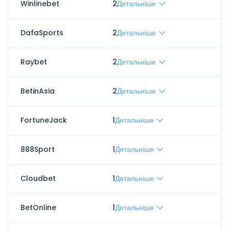
Winlinebet
2
Детальніше
DafaSports
2
Детальніше
Raybet
2
Детальніше
BetinAsia
2
Детальніше
FortuneJack
1
Детальніше
888Sport
1
Детальніше
Cloudbet
1
Детальніше
BetOnline
1
Детальніше