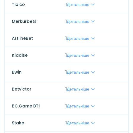
Tipico
1
Детальніше
Merkurbets
1
Детальніше
ArtlineBet
1
Детальніше
Kladise
1
Детальніше
Bwin
1
Детальніше
Betvictor
1
Детальніше
BC.Game BTi
1
Детальніше
Stake
1
Детальніше