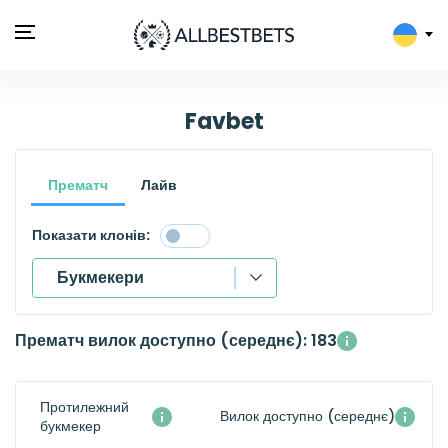
Favbet
Прематч
Лайв
Показати клонів:
Букмекери
Букмекери
Прематч вилок доступно (середнє): 183
Час
Протилежний
Вилок доступно (середнє)
букмекер
Спорт