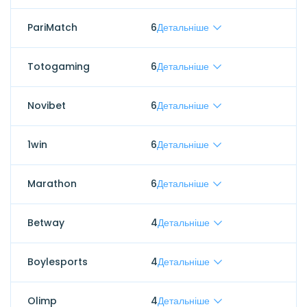
PariMatch
6
Детальніше
Totogaming
6
Детальніше
Novibet
6
Детальніше
1win
6
Детальніше
Marathon
6
Детальніше
Betway
4
Детальніше
Boylesports
4
Детальніше
Olimp
4
Детальніше