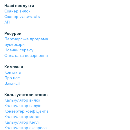
Наші продукти
Сканер вилок
Сканер valuebets
API
Ресурси
Партнерська програма
Букмекери
Новини сервісу
Оплата та повернення
Компанія
Контакти
Про нас
Вакансії
Калькулятори ставок
Калькулятор вилок
Калькулятор валуїв
Конвертер коефіцієнтів
Калькулятор маржі
Калькулятор Келлі
Калькулятор експреса