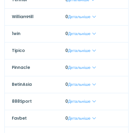
WilliamHill
0
Детальніше
1win
0
Детальніше
Tipico
0
Детальніше
Pinnacle
0
Детальніше
BetinAsia
0
Детальніше
888Sport
0
Детальніше
Favbet
0
Детальніше