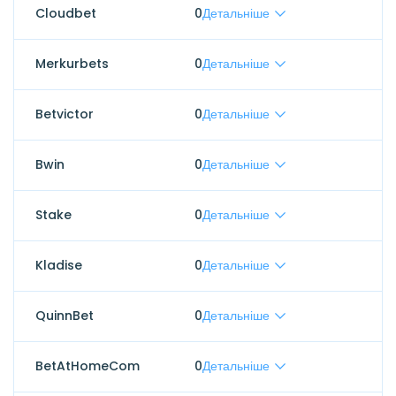
Cloudbet
0
Детальніше
Merkurbets
0
Детальніше
Betvictor
0
Детальніше
Bwin
0
Детальніше
Stake
0
Детальніше
Kladise
0
Детальніше
QuinnBet
0
Детальніше
BetAtHomeCom
0
Детальніше