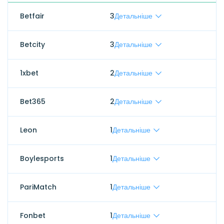
Betfair
3
Детальніше
Betcity
3
Детальніше
1xbet
2
Детальніше
Bet365
2
Детальніше
Leon
1
Детальніше
Boylesports
1
Детальніше
PariMatch
1
Детальніше
Fonbet
1
Детальніше