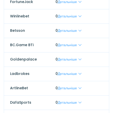
FortuneJack
0
Детальніше
Winlinebet
0
Детальніше
Betsson
0
Детальніше
BC.Game BTi
0
Детальніше
Goldenpalace
0
Детальніше
Ladbrokes
0
Детальніше
ArtlineBet
0
Детальніше
DafaSports
0
Детальніше