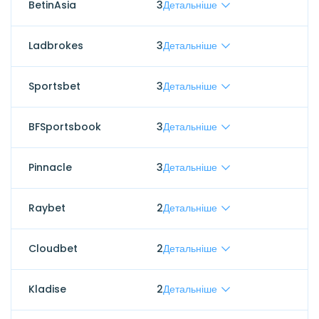
BetinAsia
3
Детальніше
Ladbrokes
3
Детальніше
Sportsbet
3
Детальніше
BFSportsbook
3
Детальніше
Pinnacle
3
Детальніше
Raybet
2
Детальніше
Cloudbet
2
Детальніше
Kladise
2
Детальніше