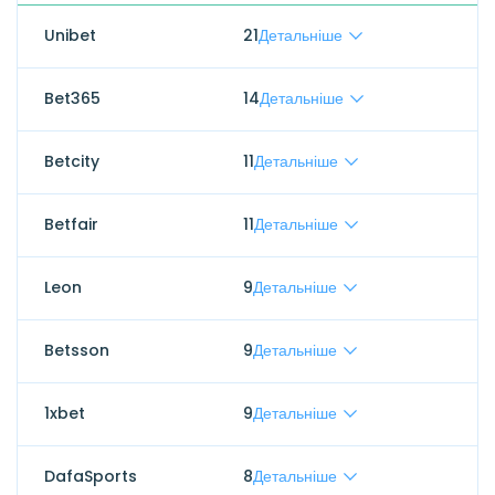
Unibet
21
Детальніше
Bet365
14
Детальніше
Betcity
11
Детальніше
Betfair
11
Детальніше
Leon
9
Детальніше
Betsson
9
Детальніше
1xbet
9
Детальніше
DafaSports
8
Детальніше