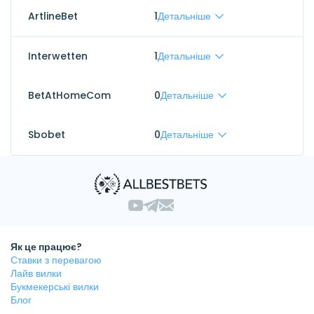
ArtlineBet
1
Детальніше
Interwetten
1
Детальніше
BetAtHomeCom
0
Детальніше
Sbobet
0
Детальніше
Як це працює?
Ставки з перевагою
Лайв вилки
Букмекерські вилки
Блог