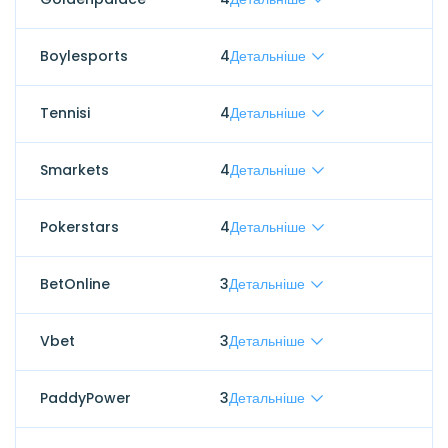
Boylesports
4
Детальніше
Tennisi
4
Детальніше
Smarkets
4
Детальніше
Pokerstars
4
Детальніше
BetOnline
3
Детальніше
Vbet
3
Детальніше
PaddyPower
3
Детальніше