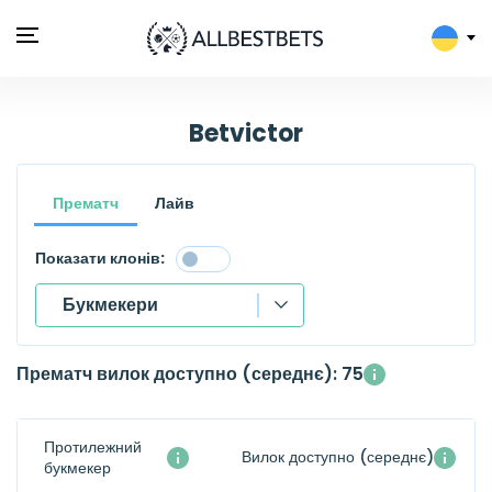
Betvictor
Прематч
Лайв
Показати клонів:
Букмекери
Букмекери
Прематч вилок доступно (середнє): 75
Час
Протилежний
Вилок доступно (середнє)
букмекер
Спорт