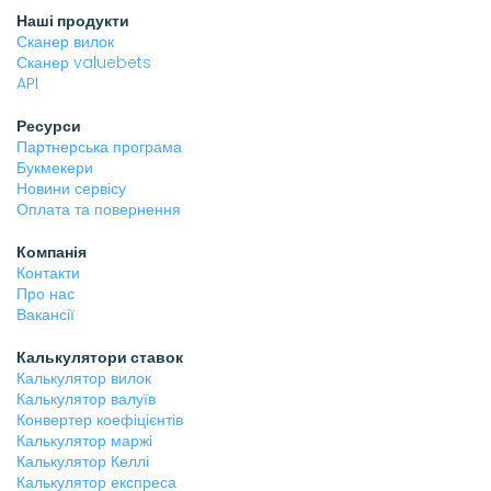
Наші продукти
Сканер вилок
Сканер valuebets
API
Ресурси
Партнерська програма
Букмекери
Новини сервісу
Оплата та повернення
Компанія
Контакти
Про нас
Вакансії
Калькулятори ставок
Калькулятор вилок
Калькулятор валуїв
Конвертер коефіцієнтів
Калькулятор маржі
Калькулятор Келлі
Калькулятор експреса