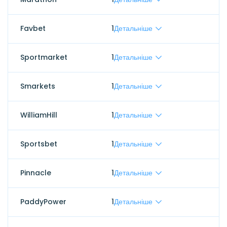
Favbet
1
Детальніше
Sportmarket
1
Детальніше
Smarkets
1
Детальніше
WilliamHill
1
Детальніше
Sportsbet
1
Детальніше
Pinnacle
1
Детальніше
PaddyPower
1
Детальніше