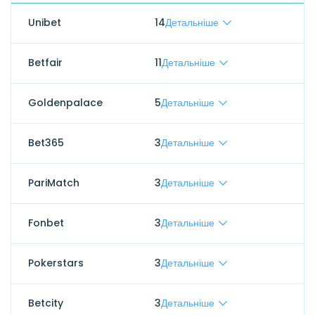
Unibet
14
Детальніше
Betfair
11
Детальніше
Goldenpalace
5
Детальніше
Bet365
3
Детальніше
PariMatch
3
Детальніше
Fonbet
3
Детальніше
Pokerstars
3
Детальніше
Betcity
3
Детальніше